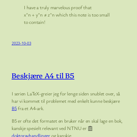
I have a truly marvelous proof that
x^n + y^n ≠ z^n
which this note is too small
to contain!
2023-10-03
Beskjære A4 til B5
I serien LaTeX-greier jeg for lenge siden snublet over, så
har vi kommet til problemet med enkelt kunne beskjære
B5
fra et A4-ark.
B5 er ofte det formatet en bruker når en skal lage en bok,
kanskje spesielt relevant ved NTNU er
doktoravhandlinger
og kanskje