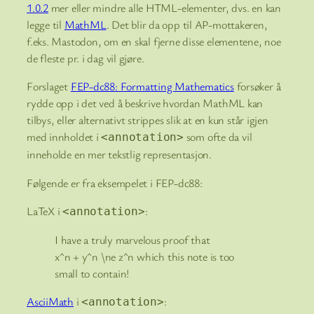
1.0.2
mer eller mindre alle HTML-elementer, dvs. en kan
legge til
MathML
. Det blir da opp til AP-mottakeren,
f.eks. Mastodon, om en skal fjerne disse elementene, noe
de fleste pr. i dag vil gjøre.
Forslaget
FEP-dc88: Formatting Mathematics
forsøker å
rydde opp i det ved å beskrive hvordan MathML kan
tilbys, eller alternativt strippes slik at en kun står igjen
med innholdet i
som ofte da vil
<annotation>
inneholde en mer tekstlig representasjon.
Følgende er fra eksempelet i FEP-dc88:
LaTeX i
:
<annotation>
I have a truly marvelous proof that
x^n + y^n \ne z^n
which this note is too
small to contain!
AsciiMath
i
:
<annotation>