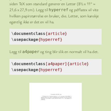
siden TeX som standard generer en Letter (8½ x 11″ ≈
21,6 x 27,9 cm). Legg til
og pdflatex vil vite
hyperref
hvilken papirstørrelse en bruker, dvs. Letter, som kanskje
egentlig ikke er det en vil ha.
\
documentclass
{article}
\
usepackage
{hyperref}
Code language:
TeX
(
tex
)
Legg til
og ting blir slik en normalt vil ha det.
a4paper
\
documentclass
[a4paper]
{article}
\
usepackage
{hyperref}
Code language:
TeX
(
tex
)