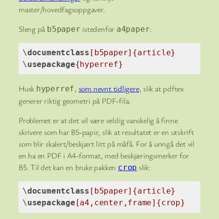
master/hovedfagsoppgaver.
Sleng på
istedenfor
:
b5paper
a4paper
\
documentclass
[b5paper]
{article}
\
usepackage
{hyperref}
Code language:
TeX
(
tex
)
Husk
,
som nevnt tidligere
, slik at pdftex
hyperref
generer riktig geometri på PDF-fila.
Problemet er at det vil være veldig vanskelig å finne
skrivere som har B5-papir, slik at resultatet er en utskrift
som blir skalert/beskjært litt på måfå. For å unngå det vil
en ha en PDF i A4-format, med beskjæringsmerker for
B5. Til det kan en bruke pakken
slik:
crop
\
documentclass
[b5paper]
{article}
\
usepackage
[a4,center,frame]
{crop}
Code language:
TeX
(
tex
)