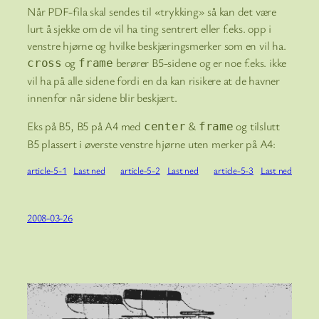
Når PDF-fila skal sendes til «trykking» så kan det være
lurt å sjekke om de vil ha ting sentrert eller f.eks. opp i
venstre hjørne og hvilke beskjæringsmerker som en vil ha.
og
berører B5-sidene og er noe f.eks. ikke
cross
frame
vil ha på alle sidene fordi en da kan risikere at de havner
innenfor når sidene blir beskjært.
Eks på B5, B5 på A4 med
&
og tilslutt
center
frame
B5 plassert i øverste venstre hjørne uten merker på A4:
article-5-1
Last ned
article-5-2
Last ned
article-5-3
Last ned
2008-03-26