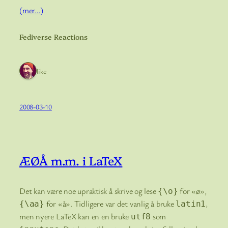
(mer…)
Fediverse Reactions
1 like
2008-03-10
ÆØÅ m.m. i LaTeX
Det kan være noe upraktisk å skrive og lese
for «ø»,
{\o}
for «å». Tidligere var det vanlig å bruke
,
{\aa}
latin1
men nyere LaTeX kan en en bruke
som
utf8