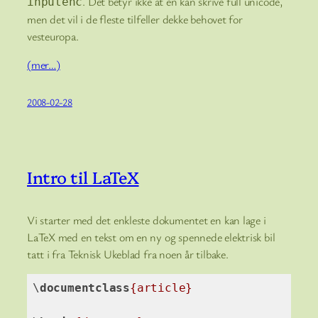
. Det betyr ikke at en kan skrive full unicode,
inputenc
men det vil i de fleste tilfeller dekke behovet for
vesteuropa.
(mer…)
2008-02-28
Intro til LaTeX
Vi starter med det enkleste dokumentet en kan lage i
LaTeX med en tekst om en ny og spennede elektrisk bil
tatt i fra Teknisk Ukeblad fra noen år tilbake.
\
documentclass
{article}