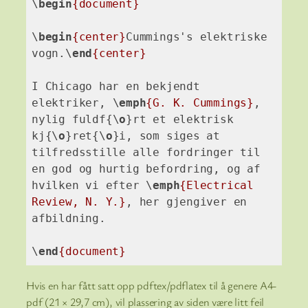
\
begin
{document}
\
begin
{center}
Cummings's elektriske 
vogn.
\
end
{center}
I Chicago har en bekjendt 
elektriker, 
\
emph
{G. K. Cummings}
, 
nylig fuldf{
\
o
}rt et elektrisk 
kj{
\
o
}ret{
\
o
}i, som siges at 
tilfredsstille alle fordringer til 
en god og hurtig befordring, og af 
hvilken vi efter 
\
emph
{Electrical 
Review, N. Y.}
, her gjengiver en 
afbildning.

\
end
{document}
Code language:
TeX
(
tex
)
Hvis en har fått satt opp pdftex/pdflatex til å genere A4-
pdf (21 × 29,7 cm), vil plassering av siden være litt feil