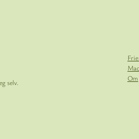
Fri
Mac
Om
g selv.