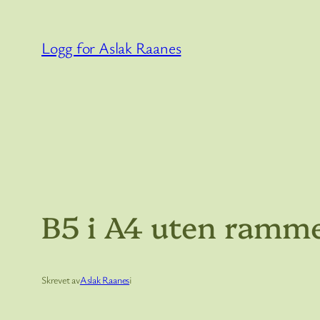
Hopp
til
Logg for Aslak Raanes
innhold
B5 i A4 uten ramm
Skrevet av
Aslak Raanes
i