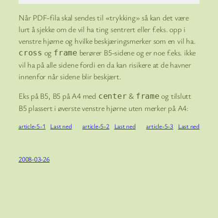
Code language:
TeX
(
tex
)
Når PDF-fila skal sendes til «trykking» så kan det være
lurt å sjekke om de vil ha ting sentrert eller f.eks. opp i
venstre hjørne og hvilke beskjæringsmerker som en vil ha.
og
berører B5-sidene og er noe f.eks. ikke
cross
frame
vil ha på alle sidene fordi en da kan risikere at de havner
innenfor når sidene blir beskjært.
Eks på B5, B5 på A4 med
&
og tilslutt
center
frame
B5 plassert i øverste venstre hjørne uten merker på A4:
article-5-1
Last ned
article-5-2
Last ned
article-5-3
Last ned
2008-03-26