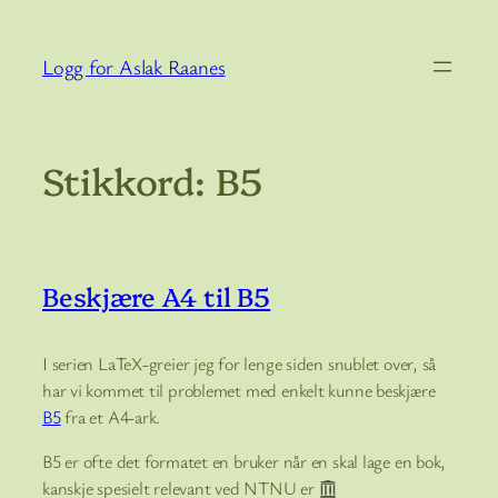
Hopp
til
Logg for Aslak Raanes
innhold
Stikkord:
B5
Beskjære A4 til B5
I serien LaTeX-greier jeg for lenge siden snublet over, så
har vi kommet til problemet med enkelt kunne beskjære
B5
fra et A4-ark.
B5 er ofte det formatet en bruker når en skal lage en bok,
kanskje spesielt relevant ved NTNU er