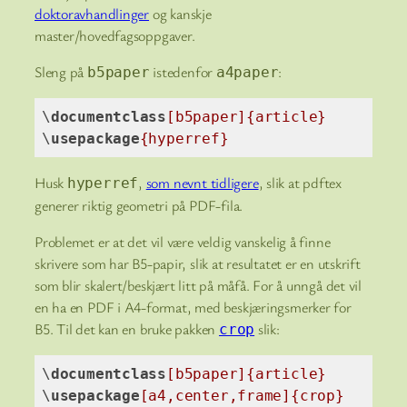
doktoravhandlinger
og kanskje
master/hovedfagsoppgaver.
Sleng på
istedenfor
:
b5paper
a4paper
\
documentclass
[b5paper]
{article}
\
usepackage
{hyperref}
Code language:
TeX
(
tex
)
Husk
,
som nevnt tidligere
, slik at pdftex
hyperref
generer riktig geometri på PDF-fila.
Problemet er at det vil være veldig vanskelig å finne
skrivere som har B5-papir, slik at resultatet er en utskrift
som blir skalert/beskjært litt på måfå. For å unngå det vil
en ha en PDF i A4-format, med beskjæringsmerker for
B5. Til det kan en bruke pakken
slik:
crop
\
documentclass
[b5paper]
{article}
\
usepackage
[a4,center,frame]
{crop}