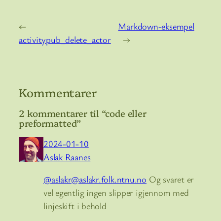
←
Markdown-eksempel
activitypub_delete_actor
→
Kommentarer
2 kommentarer til “code eller
preformatted”
2024-01-10
Aslak Raanes
@aslakr@aslakr.folk.ntnu.no
Og svaret er
vel egentlig ingen slipper igjennom med
linjeskift i behold