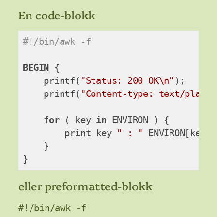
En code-blokk
#!/bin/awk -f
BEGIN
 {

    printf(
"Status: 200 OK\n"
);

    printf(
"Content-type: text/plain\
for
 ( key 
in
 ENVIRON ) {

        print key 
" : "
 ENVIRON[key];

    }

Code language:
Awk
(
awk
)
eller preformatted-blokk
#!/bin/awk -f
