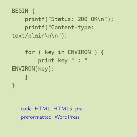
BEGIN {

    printf("Status: 200 OK\n");

    printf("Content-type: 
text/plain\n\n");

    for ( key in ENVIRON ) {

        print key " : " 
ENVIRON[key];

    }

code
HTML
HTML5
pre
preformatted
WordPress