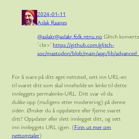
2024-01-11
Aslak Raanes
@aslakr@aslakr.folk.ntnu.no
Glitch konvertere
`<br>`
https://github.com/glitch-
soc/mastodon/blob/main/app/lib/advanced
For å svare på ditt eget nettsted, sett inn URL-en
til svaret ditt som skal inneholde en lenke til dette
innleggets permalenke-URL. Ditt svar vil da
dukke opp (muligens etter moderering) på denne
siden. Ønsker du å oppdatere eller fjerne svaret
ditt? Oppdater eller slett innlegget ditt, og sett
inn innleggets URL igjen. (
Finn ut mer om
nettomtaler
)