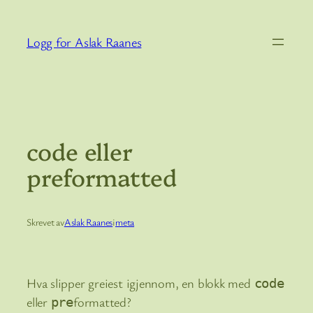
Hopp
til
Logg for Aslak Raanes
innhold
code eller
preformatted
Skrevet av
Aslak Raanes
i
meta
Hva slipper greiest igjennom, en blokk med
code
eller
formatted?
pre