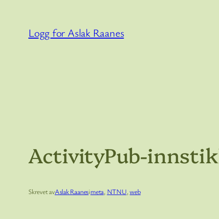
Hopp
til
Logg for Aslak Raanes
innhold
ActivityPub-innstik
Skrevet av
Aslak Raanes
i
meta
, 
NTNU
, 
web