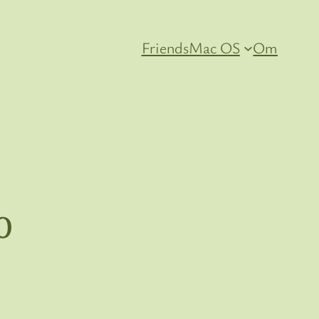
Friends
Mac OS
Om
0