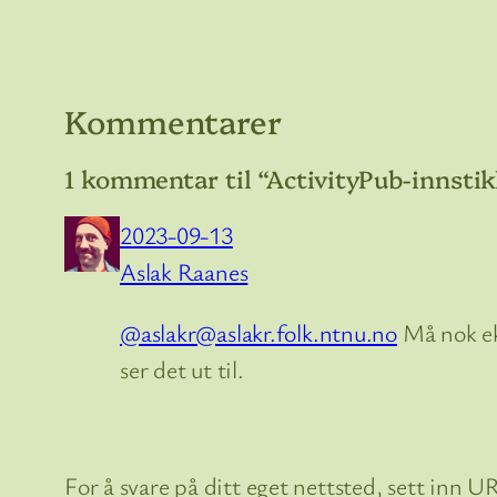
Kommentarer
1 kommentar til “ActivityPub-innstik
2023-09-13
Aslak Raanes
@aslakr@aslakr.folk.ntnu.no
Må nok ek
ser det ut til.
For å svare på ditt eget nettsted, sett inn U