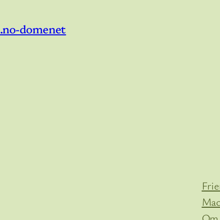
 i .no-domenet
Fri
Mac
Om