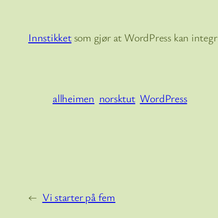
Innstikket
som gjør at WordPress kan integre
allheimen
norsktut
WordPress
←
Vi starter på fem