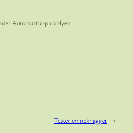
 under Automattic-parablyen.
Tester emneknagger
→