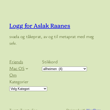
Logg for Aslak Raanes
svada og tåkeprat, av og til metaprat med meg
selv.
Friends
Stikkord
Mac OS
Om
Kategorier
Twenty Twenty-Five
Designed with
WordPress