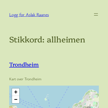
Hopp
til
Logg for Aslak Raanes
innhold
Stikkord:
allheimen
Trondheim
Kart over Trondheim
+
−