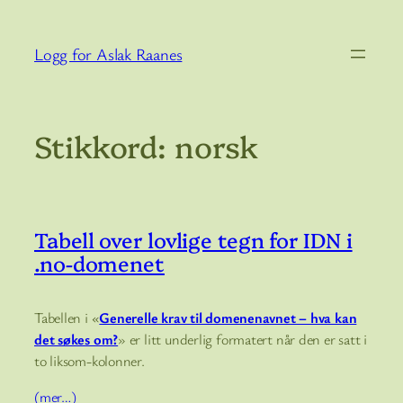
Hopp
til
Logg for Aslak Raanes
innhold
Stikkord:
norsk
Tabell over lovlige tegn for IDN i
.no-domenet
Tabellen i «
Generelle krav til domenenavnet – hva kan
det søkes om?
» er litt underlig formatert når den er satt i
to liksom-kolonner.
(mer…)