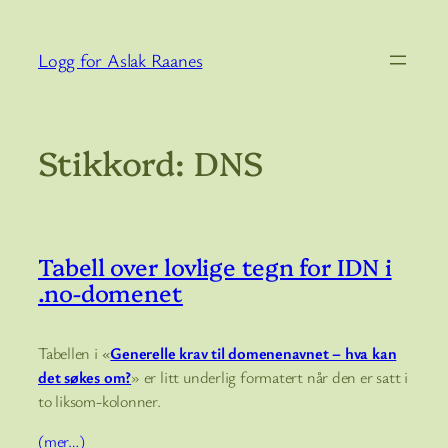
Hopp
til
Logg for Aslak Raanes
innhold
Stikkord:
DNS
Tabell over lovlige tegn for IDN i
.no-domenet
Tabellen i «
Generelle krav til domenenavnet – hva kan
det søkes om?
» er litt underlig formatert når den er satt i
to liksom-kolonner.
(mer…)