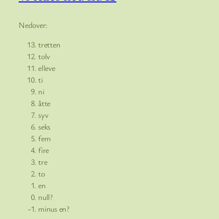
Nedover:
tretten
tolv
elleve
ti
ni
åtte
syv
seks
fem
fire
tre
to
en
null?
minus en?