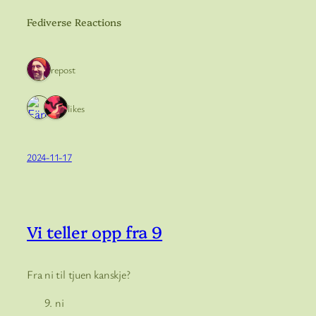
Fediverse Reactions
1 repost
2 likes
2024-11-17
Vi teller opp fra 9
Fra ni til tjuen kanskje?
ni