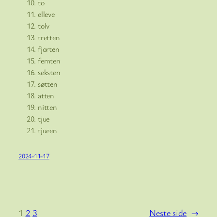
to
elleve
tolv
tretten
fjorten
femten
seksten
søtten
atten
nitten
tjue
tjueen
2024-11-17
1
2
3
Neste side
→