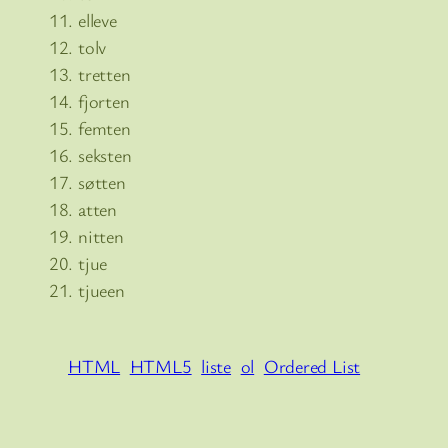
elleve
tolv
tretten
fjorten
femten
seksten
søtten
atten
nitten
tjue
tjueen
HTML
HTML5
liste
ol
Ordered List