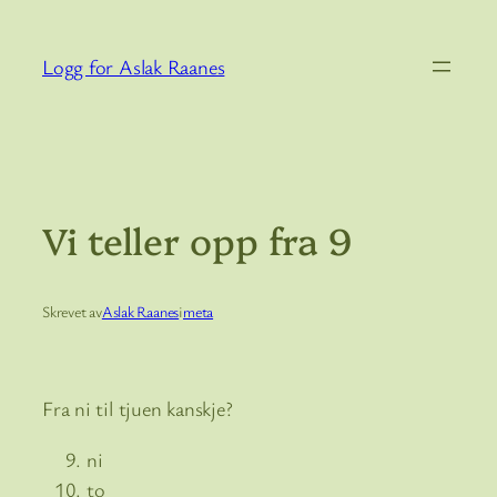
Hopp
til
Logg for Aslak Raanes
innhold
Vi teller opp fra 9
Skrevet av
Aslak Raanes
i
meta
Fra ni til tjuen kanskje?
ni
to