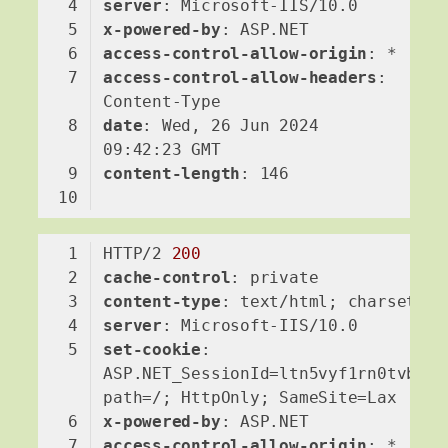
server
x-powered-by
access-control-allow-origin
access-control-allow-headers
: 
date
: Wed, 26 Jun 2024 
content-length
Code language:
HTTP
(
http
)
HTTP/2 
200
cache-control
content-type
server
set-cookie
: 
ASP.NET_SessionId=ltn5vyf1rn0tvb4dab
x-powered-by
access-control-allow-origin