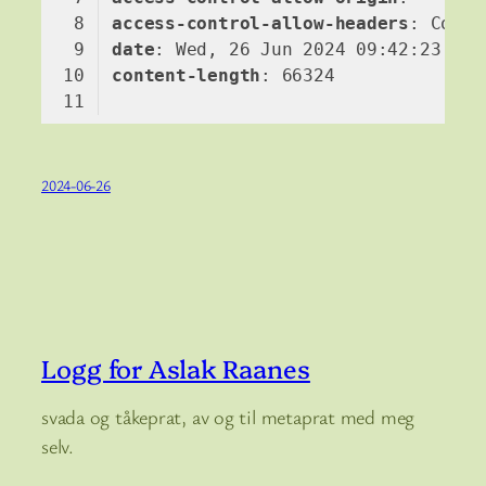
access-control-allow-headers
date
content-length
Code language:
HTTP
(
http
)
2024-06-26
Logg for Aslak Raanes
svada og tåkeprat, av og til metaprat med meg
selv.