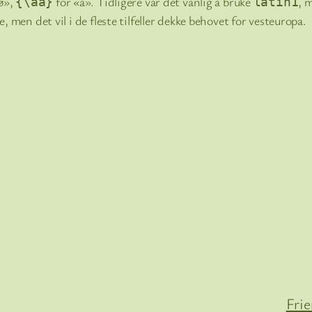
ø»,
for «å». Tidligere var det vanlig å bruke
, 
{\aa}
latin1
e, men det vil i de fleste tilfeller dekke behovet for vesteuropa.
Fri