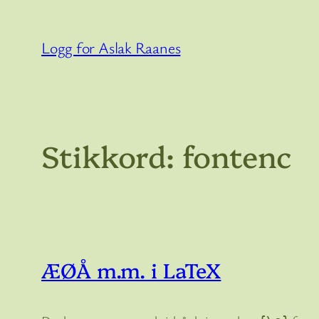
Hopp
til
Logg for Aslak Raanes
innhold
Stikkord:
fontenc
ÆØÅ m.m. i LaTeX