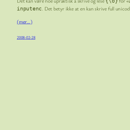
Det kan være noe upraktisk å skrive og lese
for «
{\o}
. Det betyr ikke at en kan skrive full unicod
inputenc
(mer…)
2008-02-28