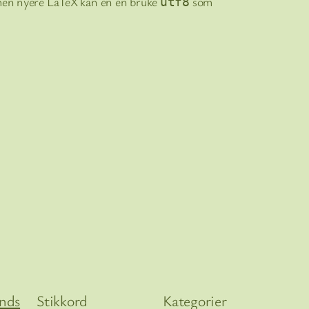
men nyere LaTeX kan en en bruke
som
utf8
ends
Stikkord
Kategorier