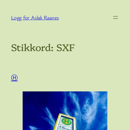
Hopp
til
Logg for Aslak Raanes
innhold
Stikkord:
SXF
Ⓗ