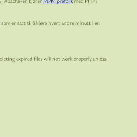
S, Apache-en kjører
MPM prefork
med PHP i
som er satt til å kjøre hvert andre minutt i en
w
leting expired files will not work properly unless