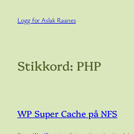
Hopp
til
Logg for Aslak Raanes
innhold
Stikkord:
PHP
WP Super Cache på NFS