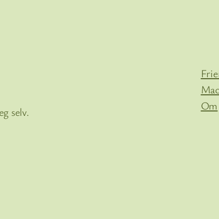
Fri
Mac
Om
g selv.