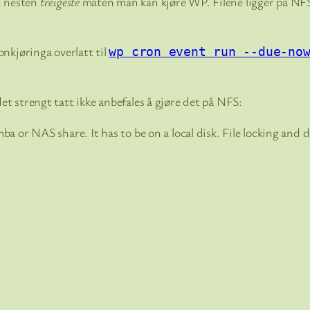
en nesten
treigeste
måten man kan kjøre WP. Filene ligger på NF
nkjøringa overlatt til
wp cron event run --due-no
et strengt tatt ikke anbefales å gjøre det på NFS:
 or NAS share. It has to be on a local disk. File locking and de