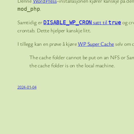
Denne
WordPress
-installasjonen kjører kanskje på d
.
mod_php
Samtidig er
satt til
og cro
DISABLE_WP_CRON
true
crontab. Dette hjelper kanskje litt.
I tillegg kan en prøve å kjøre
WP Super Cache
selv om d
The cache folder cannot be put on an NFS or Samba
the cache folder is on the local machine.
2024-01-04