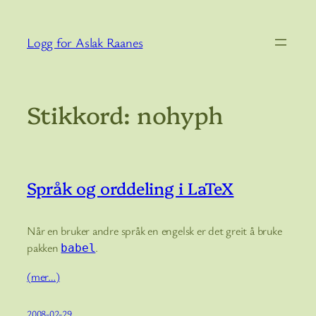
Hopp
til
Logg for Aslak Raanes
innhold
Stikkord:
nohyph
Språk og orddeling i LaTeX
Når en bruker andre språk en engelsk er det greit å bruke
pakken
.
babel
(mer…)
2008-02-29