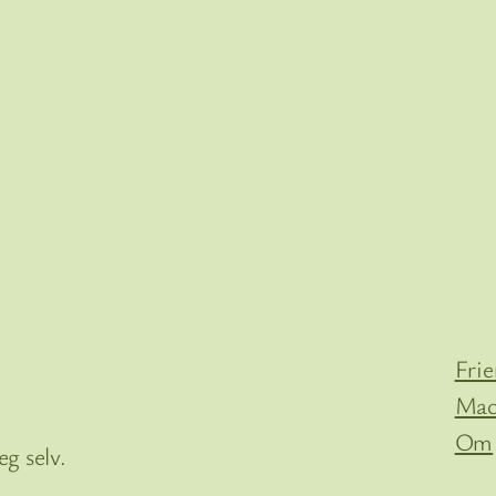
Fri
Mac
Om
g selv.