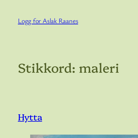
Hopp
til
Logg for Aslak Raanes
innhold
Stikkord:
maleri
Hytta