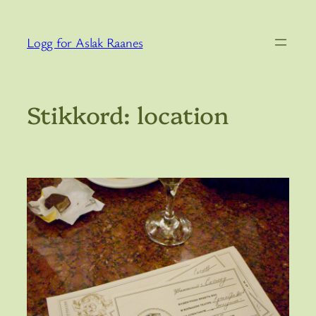
Hopp
til
Logg for Aslak Raanes
innhold
Stikkord:
location