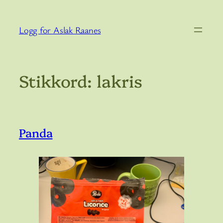
Hopp
til
Logg for Aslak Raanes
innhold
Stikkord:
lakris
Panda