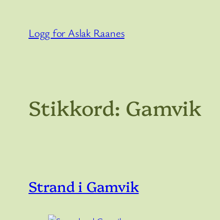
Hopp
til
Logg for Aslak Raanes
innhold
Stikkord:
Gamvik
Strand i Gamvik