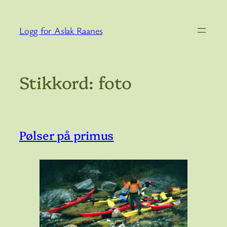
Hopp
til
Logg for Aslak Raanes
innhold
Stikkord:
foto
Pølser på primus