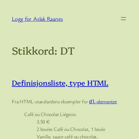
Hopp
til
Logg for Aslak Raanes
innhold
Stikkord:
DT
Definisjonsliste, type HTML
Fra HTML-standardens eksempler for
-elementet
dl
Café ou Chocolat Liégeois
3.50
€
2 boules Café ou Chocolat, 1 boule
Vanille, sauce café ou chocolat,