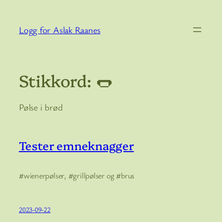
Hopp
til
Logg for Aslak Raanes
innhold
Stikkord:
🌭
Pølse i brød
Tester emneknagger
#wienerpølser, #grillpølser og #brus
2023-09-22