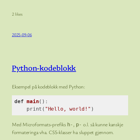
2 likes
2025-09-06
Python-kodeblokk
Eksempel på kodeblokk med Python:
def
main
()
:
    print(
"Hello, world!"
)
Code language:
Python
(
python
)
Med Microformats-prefiks
,
o.l. så kunne kanskje
h-
p-
formateringa vha. CSS-klasser ha sluppet gjennom.