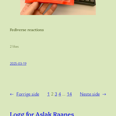
Fediverse reactions
2 likes
2025-03-19
←
Forrige side
1
2
3
4
…
14
Neste side
→
Logg for Aslak Raanes