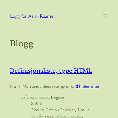
Hopp
til
Logg for Aslak Raanes
innhold
Blogg
Definisjonsliste, type HTML
Fra HTML-standardens eksempler for
-elementet
dl
Café ou Chocolat Liégeois
3.50
€
2 boules Café ou Chocolat, 1 boule
Vanille, sauce café ou chocolat,