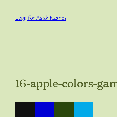
Hopp
til
Logg for Aslak Raanes
innhold
16-apple-colors-ga