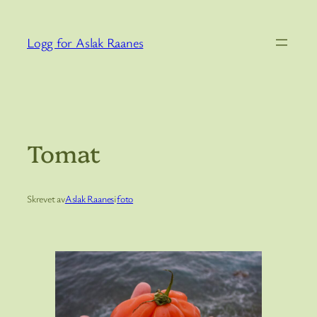
Hopp
til
Logg for Aslak Raanes
innhold
Tomat
Skrevet av
Aslak Raanes
i
foto